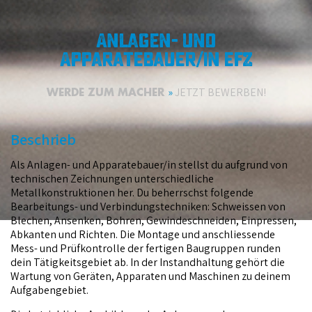
Anlagen- und
Apparatebauer/in efz
WERDE ZUM MACHER
JETZT BEWERBEN!
Beschrieb
Als Anlagen- und Apparatebauer/in stellst du aufgrund von
technischen Zeichnungen unterschiedliche
Metallkonstruktionen her. Du beherrschst folgende
Bearbeitungs- und Verbindungstechniken: Schweissen von
Blechen, Ansenken, Bohren, Gewindeschneiden, Einpressen,
Abkanten und Richten. Die Montage und anschliessende
Mess- und Prüfkontrolle der fertigen Baugruppen runden
dein Tätigkeitsgebiet ab. In der Instandhaltung gehört die
Wartung von Geräten, Apparaten und Maschinen zu deinem
Aufgabengebiet.