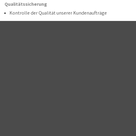
Qualitätssicherung
Kontrolle der Qualität unserer Kundenaufträge
Spenglerei
Mithilfe bei Prototypen
4. Lehrjahr
Schweisserei
Ausführen von komplexen Schweissaufträgen
Elektrodenschweissen erlernen
Spenglerei
TIG / MIG Schweissen von Aluminium erlernen
Lernende berichten