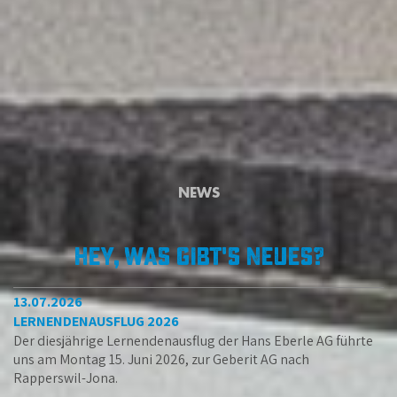
NEWS
hey, Was gibt's Neues?
13.07.2026
LERNENDENAUSFLUG 2026
Der diesjährige Lernendenausflug der Hans Eberle AG führte
uns am Montag 15. Juni 2026, zur Geberit AG nach
Rapperswil-Jona.