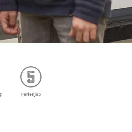
g
Ferienjob